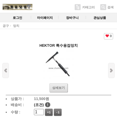
카테고리
검색
로그인
마이페이지
장바구니
관심상품
공구
망치
0
HEKTOR 특수용접망치
상세보기
상품가 :
11,500
원
배송비 :
(조건)
!
수량 :
+1
-1