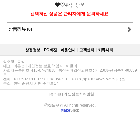
관심상품
선택하신 상품은 관리자에게 문의하세요.
상품리뷰
[0]
상점정보
PC버젼
이용안내
고객센터
커뮤니티
상호명 : 동성
대표 : 이은섭 | 개인정보 보호 책임자 : 이현이
사업자등록번호 :416-07-74818 | 통신판매업신고번호 : 제 2008-전남순천-00039
호
전화 : Tel 0502-011-0777 ,Fax 0502-011-0778 ,hp 010-4645-5395 | 팩스 :
주소 : 전남 순천시 서면 순천로17
이용약관
|
개인정보처리방침
ⓒ철물닷컴 All rights reserved.
Make
Shop