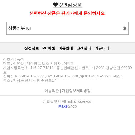
관심상품
선택하신 상품은 관리자에게 문의하세요.
상품리뷰
[0]
상점정보
PC버젼
이용안내
고객센터
커뮤니티
상호명 : 동성
대표 : 이은섭 | 개인정보 보호 책임자 : 이현이
사업자등록번호 :416-07-74818 | 통신판매업신고번호 : 제 2008-전남순천-00039
호
전화 : Tel 0502-011-0777 ,Fax 0502-011-0778 ,hp 010-4645-5395 | 팩스 :
주소 : 전남 순천시 서면 순천로17
이용약관
|
개인정보처리방침
ⓒ철물닷컴 All rights reserved.
Make
Shop