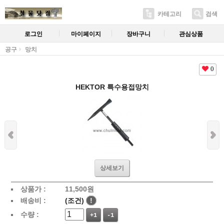
카테고리
검색
로그인
마이페이지
장바구니
관심상품
공구
망치
0
HEKTOR 특수용접망치
상세보기
상품가 :
11,500
원
배송비 :
(조건)
!
수량 :
+1
-1