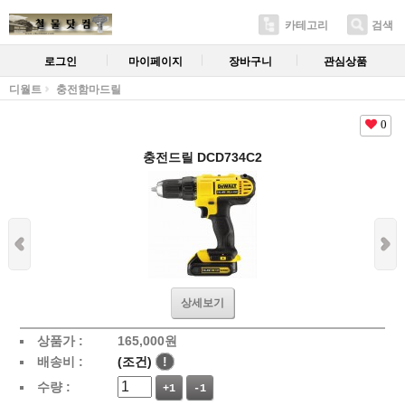
카테고리
검색
로그인
마이페이지
장바구니
관심상품
디월트
충전함마드릴
0
충전드릴 DCD734C2
상세보기
상품가 :
165,000
원
배송비 :
(조건)
!
수량 :
+1
-1