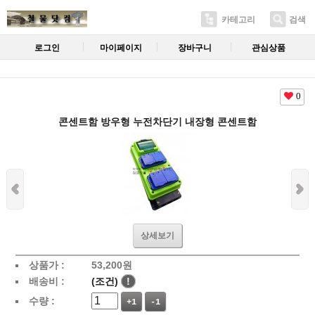
카테고리
검색
로그인
마이페이지
장바구니
관심상품
0
콘센트함 방우형 누전차단기 내장형 콘센트함
상세보기
상품가 :
53,200
원
배송비 :
(조건)
!
수량 :
+1
-1