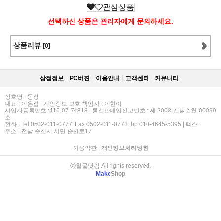
관심상품
선택하신 상품은 관리자에게 문의하세요.
상품리뷰
[0]
상점정보
PC버젼
이용안내
고객센터
커뮤니티
상호명 : 동성
대표 : 이은섭 | 개인정보 보호 책임자 : 이현이
사업자등록번호 :416-07-74818 | 통신판매업신고번호 : 제 2008-전남순천-00039
호
전화 : Tel 0502-011-0777 ,Fax 0502-011-0778 ,hp 010-4645-5395 | 팩스 :
주소 : 전남 순천시 서면 순천로17
이용약관
|
개인정보처리방침
ⓒ철물닷컴 All rights reserved.
Make
Shop