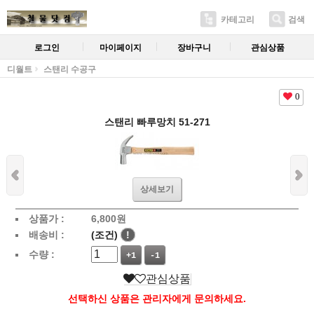
카테고리
검색
로그인
마이페이지
장바구니
관심상품
디월트
스탠리 수공구
0
스탠리 빠루망치 51-271
상세보기
상품가 :
6,800
원
배송비 :
(조건)
!
수량 :
+1
-1
관심상품
선택하신 상품은 관리자에게 문의하세요.