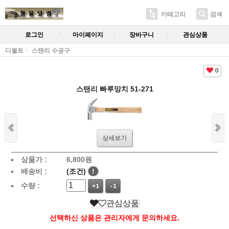
카테고리
검색
로그인
마이페이지
장바구니
관심상품
디월트
스탠리 수공구
0
스탠리 빠루망치 51-271
상세보기
상품가 :
6,800
원
배송비 :
(조건)
!
수량 :
+1
-1
관심상품
선택하신 상품은 관리자에게 문의하세요.