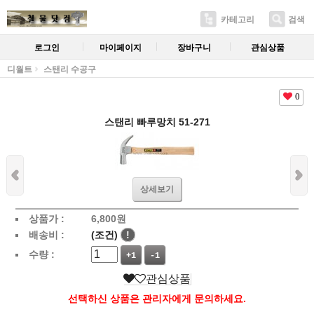
카테고리
검색
로그인
마이페이지
장바구니
관심상품
디월트
스탠리 수공구
0
스탠리 빠루망치 51-271
상세보기
상품가 :
6,800
원
배송비 :
(조건)
!
수량 :
+1
-1
관심상품
선택하신 상품은 관리자에게 문의하세요.