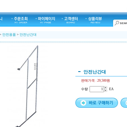
>
안전용품
>
안전난간대
안전난간대
판매가격 :
29,500원
수량
EA