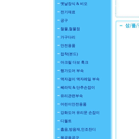
옛날장식 & 비오
전기재료
공구
철물,철물점
가구다리
안전용품
접착(본드)
아크릴 다보 훅크
행가도어 부속
액자걸이 액자레일 부속
쎄라믹 & 단추손잡이
유리관련부속
어린이안전용품
강화도어 유리문 손잡이
디월트
흡음,방음재,인조잔디
목공용공구