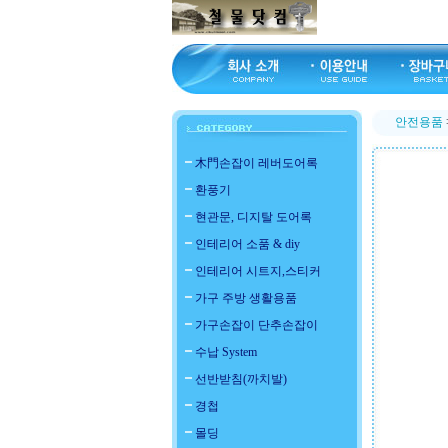
안전용품
木門손잡이 레버도어록
환풍기
현관문, 디지탈 도어록
인테리어 소품 & diy
인테리어 시트지,스티커
가구 주방 생활용품
가구손잡이 단추손잡이
수납 System
선반받침(까치발)
경첩
몰딩