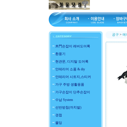
공구
>
에
木門손잡이 레버도어록
환풍기
현관문, 디지탈 도어록
인테리어 소품 & diy
인테리어 시트지,스티커
가구 주방 생활용품
가구손잡이 단추손잡이
수납 System
선반받침(까치발)
경첩
몰딩