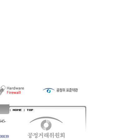
645-
0039