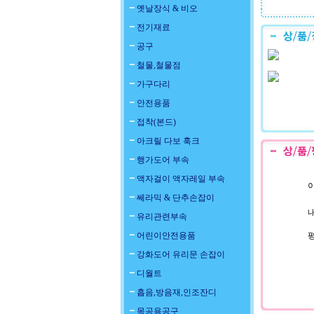
옛날장식 & 비오
전기재료
공구
철물,철물점
가구다리
안전용품
접착(본드)
아크릴 다보 훅크
행가도어 부속
액자걸이 액자레일 부속
이
쎄라믹 & 단추손잡이
내
유리관련부속
어린이안전용품
강화도어 유리문 손잡이
디월트
흡음,방음재,인조잔디
목공용공구