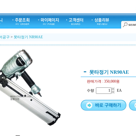
어공구
>
못타정기 NR90AE
못타정기 NR90AE
판매가격 :
350,000원
수량
EA